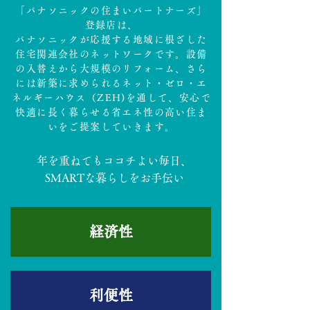
「パナソニックの住まいパートナーズ」
登録店は、
パナソニックが応援する地域に根ざした
住宅関連会社のネットワークです。設備
の入替えから大規模のリフォーム、さら
には新築に求められるネット・ゼロ・エ
ネルギーハウス（ZEH)を通して、安心で
快適に長く暮らせる省エネ性の高い住ま
いをご提案していきます。
年を重ねてもココチよい毎日、
​SMARTな暮らしをお手伝い
​経済性
​利便性